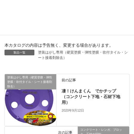
100
15
4580270412711
本カタログの内容は予告無く、変更する場合があります。
塗装はがし専用（硬質塗膜・弾性塗膜・吹付タイル・シ
製品一覧
ート接着剤除去）
塗装はがし専用（硬質塗膜・弾性
前の記事
塗膜・吹付タイル・シート接着剤
除去）
凄！けんまくん でかチップ
（コンクリート下地・石材下地
用）
2020年9月12日
コンクリート・レンガ、ブロッ
次の記事