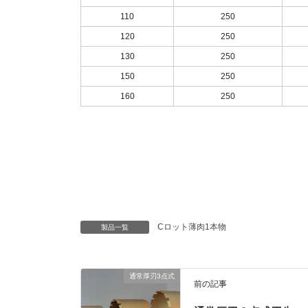
110
250
120
250
130
250
150
250
160
250
Cロット薄肉1本物
製品一覧
通常厚刃3点式
前の記事