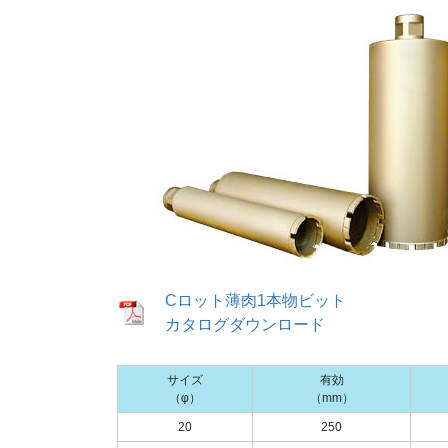
Cロット薄肉1本物ビット
カタログダウンロード
サイズ
有効
（φ）
（mm）
20
250