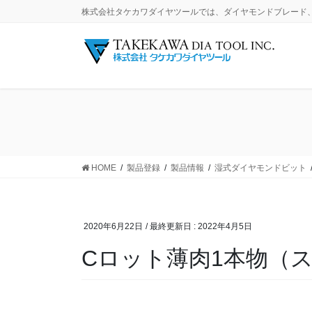
コ
ナ
株式会社タケカワダイヤツールでは、ダイヤモンドブレード
ン
ビ
テ
ゲ
ン
ー
ツ
シ
に
ョ
移
ン
動
に
移
動
HOME
製品登録
製品情報
湿式ダイヤモンドビット
2020年6月22日
/ 最終更新日 :
2022年4月5日
Cロット薄肉1本物（