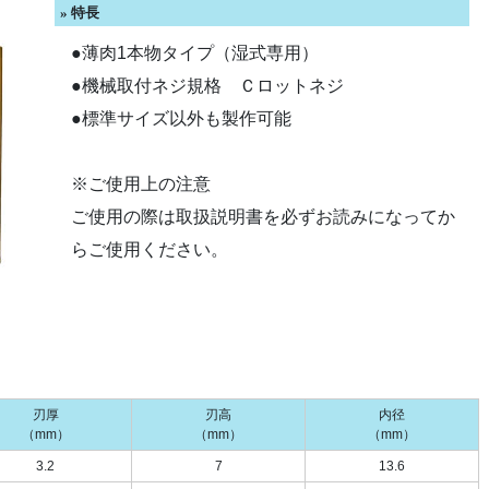
» 特長
●薄肉1本物タイプ（湿式専用）
●機械取付ネジ規格 Ｃロットネジ
●標準サイズ以外も製作可能
※ご使用上の注意
ご使用の際は取扱説明書を必ずお読みになってか
らご使用ください。
刃厚
刃高
内径
（mm）
（mm）
（mm）
3.2
7
13.6